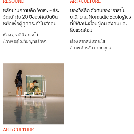
RESOUND
ART+CULTURE
หลังม่านความคิด ‘คาเงะ – ธีระ
มองวิธีคิด ตัวตนของ ‘อาราไม
วัฒน์’ กับ 20 ปีของศิลปินยืน
ยานี’ ผ่าน Nomadic Ecologies
หยัดเพื่อผู้ถูกกระทำในสังคม
ที่ใช้ศิลปะเชื่อมผู้คน สังคม และ
สิ่งแวดล้อม
เรื่อง
สุธาสินี สุทธะโส
/
ภาพ
อรุโณทัย พุทธรักษา
เรื่อง
สุธาสินี สุทธะโส
/
ภาพ
ฉัตรชัย มาตยภูธร
ART+CULTURE