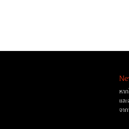
Ne
หาก
และ
จาก