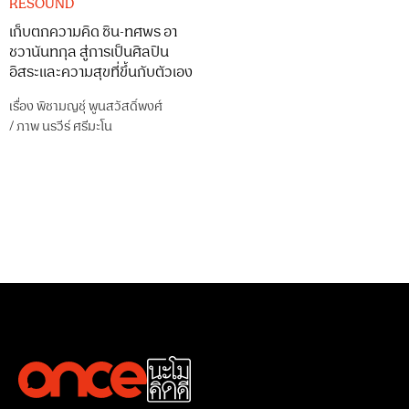
RESOUND
เก็บตกความคิด ซิน-ทศพร อา
ชวานันทกุล สู่การเป็นศิลปิน
อิสระและความสุขที่ขึ้นกับตัวเอง
เรื่อง
พิชามญชุ์ พูนสวัสดิ์พงศ์
/
ภาพ
นรวีร์ ศรีมะโน