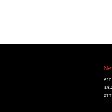
Ne
หาก
และ
จาก