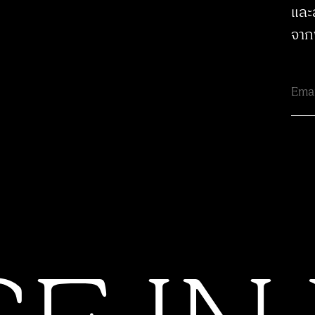
และ
จาก