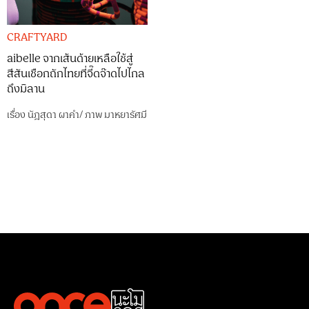
CRAFTYARD
aibelle จากเส้นด้ายเหลือใช้สู่
สีสันเชือกถักไทยที่จี๊ดจ๊าดไปไกล
ถึงมิลาน
เรื่อง
นัฎสุดา ผาคำ
/
ภาพ
มาหยารัศมี