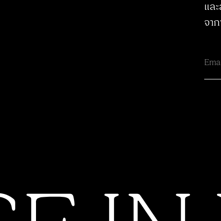
และ
จาก