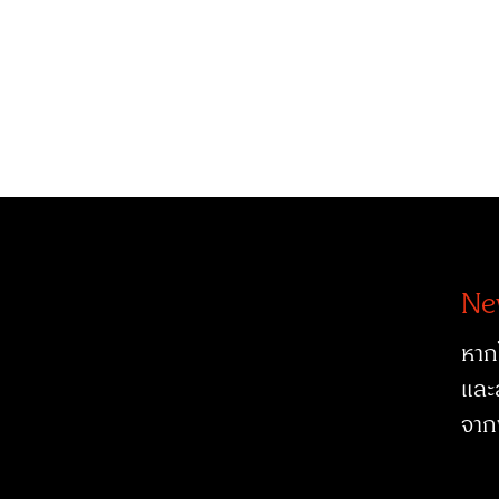
Ne
หาก
และ
จาก