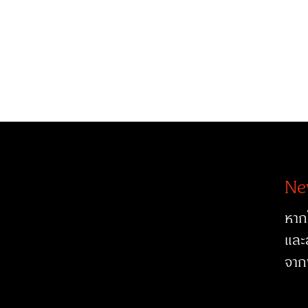
Ne
หาก
และ
จาก