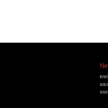
Ne
หาก
และ
จาก