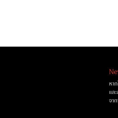
Ne
หาก
และ
จาก