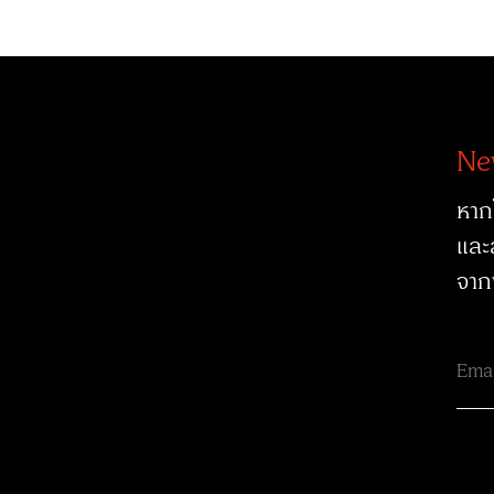
Ne
หาก
และ
จาก