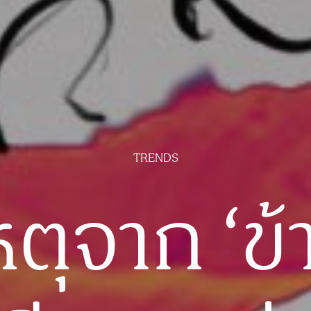
TRENDS
หตุจาก ‘ข้