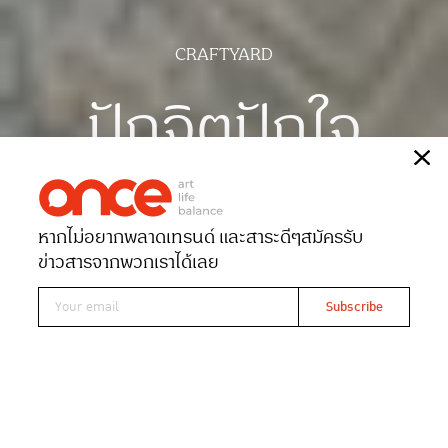
CRAFTYARD
ปักจิตปักใจ
เรื่อง
วีณา บารมี
ภาพ
อรุโณทัย พุทธรักษา
หากไม่อยากพลาดเทรนด์ และสาระดีๆ
สมัครรับ
Date 19-05-2022
Views 4515
ข่าวสารจากพวกเราได้เลย
Read At ONCE