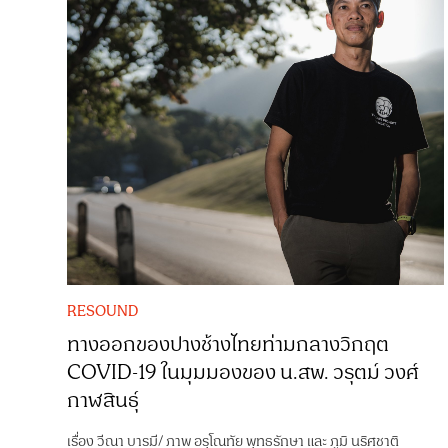
RESOUND
ทางออกของปางช้างไทยท่ามกลางวิกฤต
COVID-19 ในมุมมองของ น.สพ. วรุตม์ วงศ์
กาฬสินธุ์
เรื่อง
วีณา บารมี
/
ภาพ
อรุโณทัย พุทธรักษา
และ
ภูมิ นริศชาติ