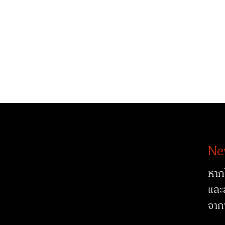
Ne
หาก
และ
จาก