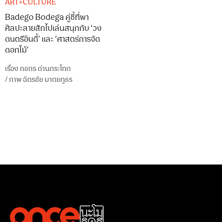
ART+CULTURE
Badego Bodega คู่ซี้ที่พา
ศิลปะลายสักไปเล่นสนุกกับ ‘วง
ดนตรีอินดี้’ และ ‘ศาสตร์การจัด
ดอกไม้’
เรื่อง
กชกร ด่านกระโทก
/
ภาพ
ฉัตรชัย มาตยภูธร