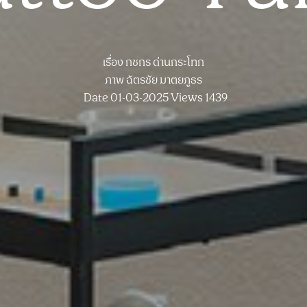
เรื่อง
กชกร ด่านกระโทก
ภาพ
ฉัตรชัย มาตยภูธร
Date 01-03-2025
Views 1439