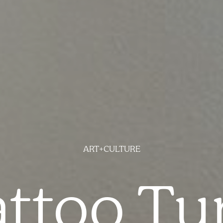
ART+CULTURE
attoo Tu