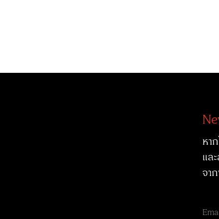
Ne
หาก
และ
จาก