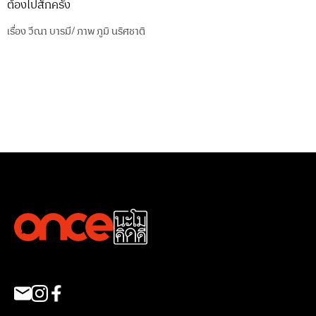
ต้องไปสักครั้ง
เรื่อง
วีณา บารมี
/
ภาพ
ภูมิ นริศชาติ