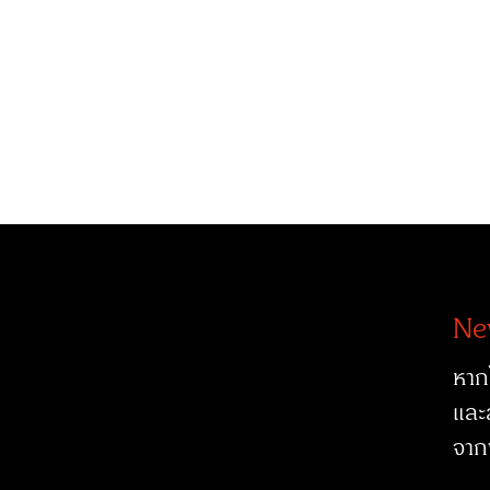
Ne
หาก
และ
จาก