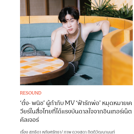
RESOUND
‘ตั๋ง- พนิช’ ผู้กำกับ MV ‘ฟ้ารักพ่อ’ หมุดหมายเค
วียร์ในสื่อไทยที่ได้แรงบันดาลใจจากอินเทอร์เน็ต
คัลเจอร์
เรื่อง
สุทธิดา หทัยศรัทธา
/
ภาพ
ดวงสุดา กิตติวัฒนานนท์