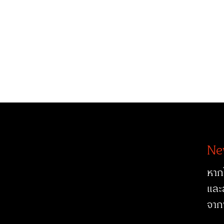
Ne
หาก
และ
จาก