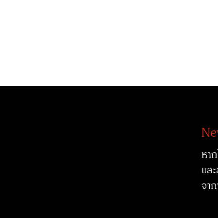
Ne
หาก
และ
จาก