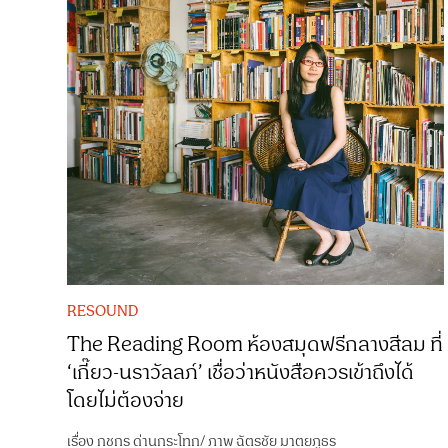
RESOUND
The Reading Room ห้องสมุดฟรีกลางสีลม ที่
‘เกี๊ยว-นราวัลลภ์’ เชื่อว่าหนังสือควรเข้าถึงได้
โดยไม่ต้องจ่าย
เรื่อง
กชกร ด่านกระโทก
/
ภาพ
ฉัตรชัย มาตยภูธร