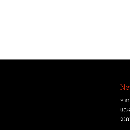
Ne
หาก
และ
จาก