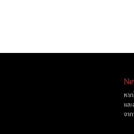
Ne
หาก
และ
จาก