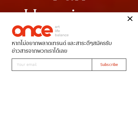
Happiness
เรื่อง
ONCE-team
หากไม่อยากพลาดเทรนด์ และสาระดีๆ
สมัครรับ
Date 17-03-2025
Views 1188
ข่าวสารจากพวกเราได้เลย
เดอะมอลล์ไลฟ์สโตร์ ชวนต้อนรับปิด
เทอม “มหากาพย์ความสนุก-ความ
สุข”
เดอะมอลล์ไลฟ์สโตร์ชวนน้องๆ หนูๆ ร่วมกิจกรรมฉลอง