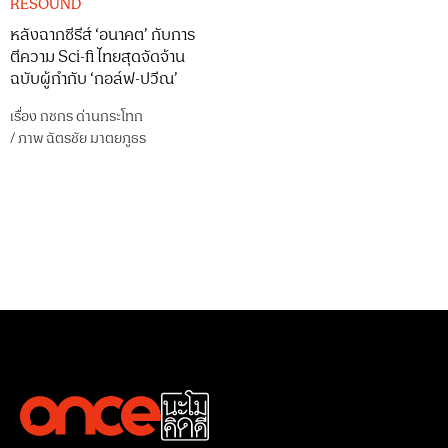
RESOUND
หลังฉากซีรีส์ ‘อนาคต’ กับการ
ตีความ Sci-fi ไทยสุดจัดจ้าน
ฉบับผู้กำกับ ‘กอล์ฟ-ปวีณ’
เรื่อง
กชกร ด่านกระโทก
/
ภาพ
ฉัตรชัย มาตยภูธร