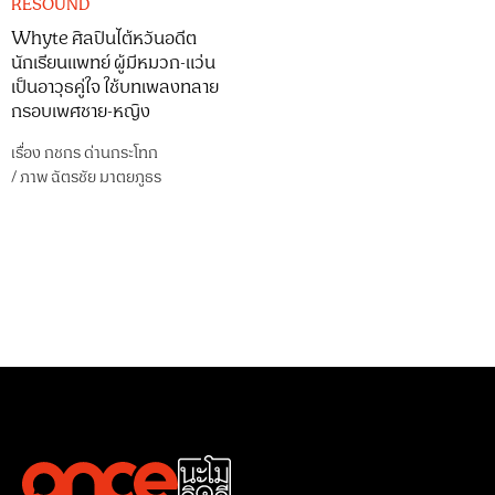
RESOUND
Whyte ศิลปินไต้หวันอดีต
นักเรียนแพทย์ ผู้มีหมวก-แว่น
เป็นอาวุธคู่ใจ ใช้บทเพลงทลาย
กรอบเพศชาย-หญิง
เรื่อง
กชกร ด่านกระโทก
/
ภาพ
ฉัตรชัย มาตยภูธร