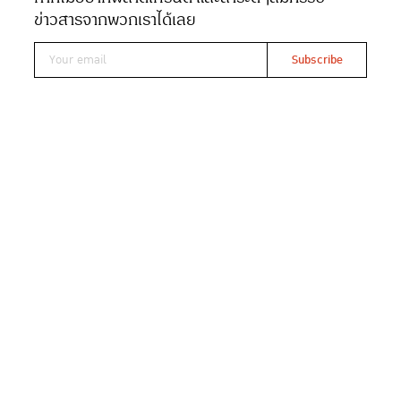
ข่าวสารจากพวกเราได้เลย
ญี่ปุ่นก็แค่ปากซอย! THE MALL
JAPAN DISCOVERY 2025 ยก
เทศกาลทานาบาตะจากเมืองเซนได
โรดโชว์สาขาเดอะมอลล์
ไม่ต้องบินไปไกลถึงญี่ปุ่นแล้ว เดอะมอลล์ไลฟ์สโตร์เนรมิต
บรรยากาศเทศกาลทานาบาตะ เทศกาลขอพรดวงดาวสุดยิ่ง
ใหญ่จากประเทศญี่ปุ่นมาไว้ในห้าง ในงาน “THE MALL
JAPAN DISCOVERY 2025” ปีนี้มาในธีม “มนต์เสน่ห์ฤดู