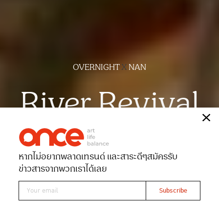
OVERNIGHT
X
NAN
River Revival
เรื่อง
พริบตา
ภาพ
อรุโณทัย พุทธรักษา
หากไม่อยากพลาดเทรนด์ และสาระดีๆ
สมัครรับ
Date 16-03-2022
Views 4320
ข่าวสารจากพวกเราได้เลย