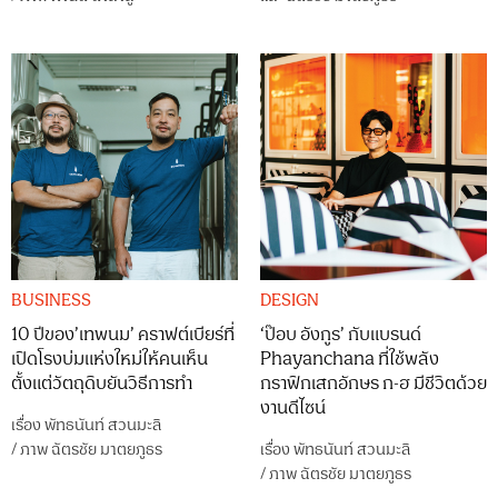
BUSINESS
DESIGN
10 ปีของ’เทพนม’ คราฟต์เบียร์ที่
‘ป๊อบ อังกูร’ กับแบรนด์
เปิดโรงบ่มแห่งใหม่ให้คนเห็น
Phayanchana ที่ใช้พลัง
ตั้งแต่วัตถุดิบยันวิธีการทำ
กราฟิกเสกอักษร ก-ฮ มีชีวิตด้วย
งานดีไซน์
เรื่อง
พัทธนันท์ สวนมะลิ
/
ภาพ
ฉัตรชัย มาตยภูธร
เรื่อง
พัทธนันท์ สวนมะลิ
/
ภาพ
ฉัตรชัย มาตยภูธร