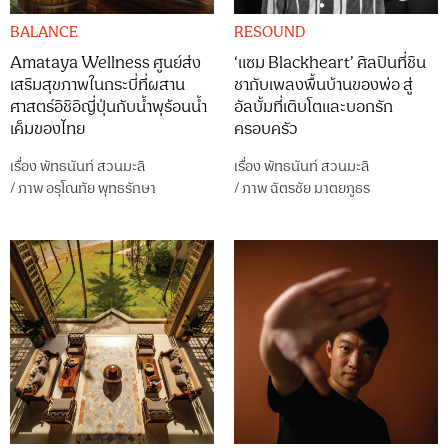
BALANCE
RESOUND
Amataya Wellness ศูนย์ส่ง
‘แซม Blackheart’ ศิลปินที่ชิน
เสริมสุขภาพในกระบี่ที่ผสาน
ชากับเพลงพื้นบ้านของพ่อ สู่
ศาสตร์อิชิอิญี่ปุ่นกับน้ำพุร้อนน้ำ
อัลบั้มที่เติบโตและบอกรัก
เค็มของไทย
ครอบครัว
เรื่อง
พัทธนันท์ สวนมะลิ
เรื่อง
พัทธนันท์ สวนมะลิ
/
ภาพ
อรุโณทัย พุทธรักษา
/
ภาพ
ฉัตรชัย มาตยภูธร