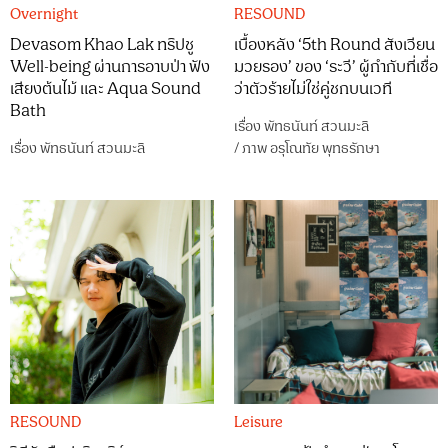
Overnight
RESOUND
Devasom Khao Lak ทริปชู
เบื้องหลัง ‘5th Round สังเวียน
Well-being ผ่านการอาบป่า ฟัง
มวยรอง’ ของ ‘ระวี’ ผู้กำกับที่เชื่อ
เสียงต้นไม้ และ Aqua Sound
ว่าตัวร้ายไม่ใช่คู่ชกบนเวที
Bath
เรื่อง
พัทธนันท์ สวนมะลิ
เรื่อง
พัทธนันท์ สวนมะลิ
/
ภาพ
อรุโณทัย พุทธรักษา
RESOUND
Leisure