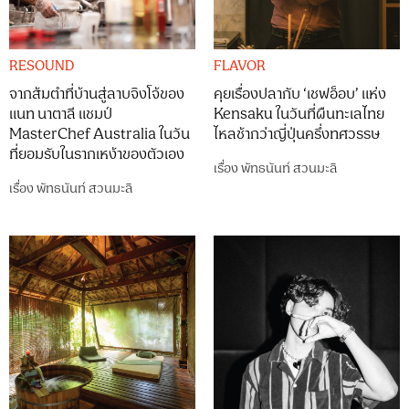
RESOUND
FLAVOR
จากส้มตำที่บ้านสู่ลาบจิงโจ้ของ
คุยเรื่องปลากับ ‘เชฟอ็อบ’ แห่ง
แนท นาตาลี แชมป์
Kensaku ในวันที่ผืนทะเลไทย
MasterChef Australia ในวัน
ไหลช้ากว่าญี่ปุ่นครึ่งทศวรรษ
ที่ยอมรับในรากเหง้าของตัวเอง
เรื่อง
พัทธนันท์ สวนมะลิ
เรื่อง
พัทธนันท์ สวนมะลิ