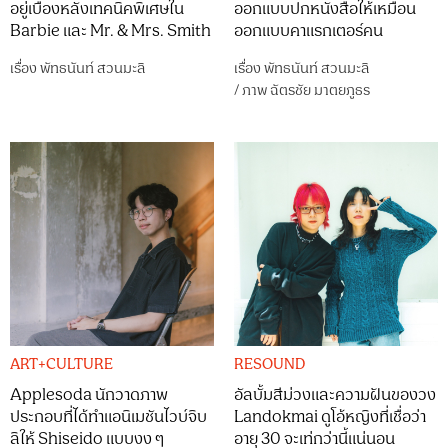
อยู่เบื้องหลังเทคนิคพิเศษใน
ออกแบบปกหนังสือให้เหมือน
Barbie และ Mr. & Mrs. Smith
ออกแบบคาแรกเตอร์คน
เรื่อง
พัทธนันท์ สวนมะลิ
เรื่อง
พัทธนันท์ สวนมะลิ
/
ภาพ
ฉัตรชัย มาตยภูธร
ART+CULTURE
RESOUND
Applesoda นักวาดภาพ
อัลบั้มสีม่วงและความฝันของวง
ประกอบที่ได้ทำแอนิเมชันไวบ์จิบ
Landokmai ดูโอ้หญิงที่เชื่อว่า
ลิให้ Shiseido แบบงง ๆ
อายุ 30 จะเท่กว่านี้แน่นอน