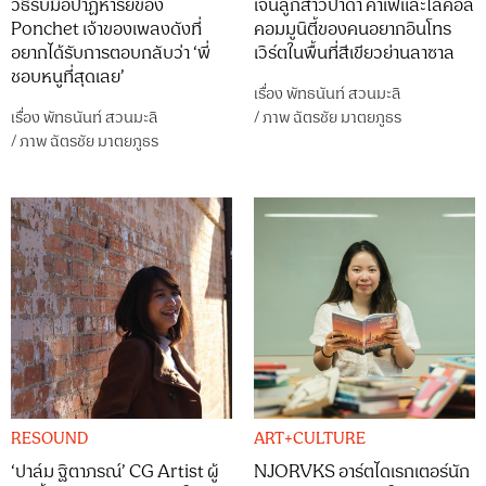
วิธีรับมือปาฏิหาริย์ของ
เจนลูกสาวป้าดำ คาเฟ่และโลคอล
Ponchet เจ้าของเพลงดังที่
คอมมูนิตี้ของคนอยากอินโทร
อยากได้รับการตอบกลับว่า ‘พี่
เวิร์ตในพื้นที่สีเขียวย่านลาซาล
ชอบหนูที่สุดเลย’
เรื่อง
พัทธนันท์ สวนมะลิ
เรื่อง
พัทธนันท์ สวนมะลิ
/
ภาพ
ฉัตรชัย มาตยภูธร
/
ภาพ
ฉัตรชัย มาตยภูธร
RESOUND
ART+CULTURE
‘ปาล์ม ฐิตาภรณ์’ CG Artist ผู้
NJORVKS อาร์ตไดเรกเตอร์นัก