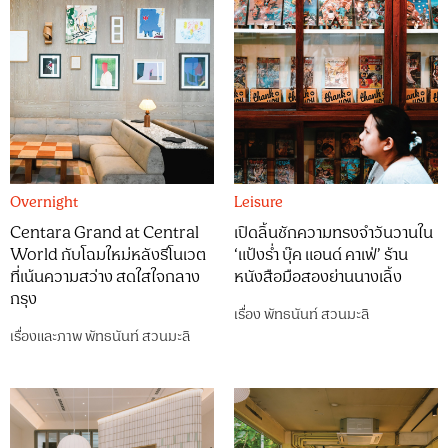
Overnight
Leisure
Centara Grand at Central
เปิดลิ้นชักความทรงจำวันวานใน
World กับโฉมใหม่หลังรีโนเวต
‘แป้งร่ำ บุ๊ค แอนด์ คาเฟ่’ ร้าน
ที่เน้นความสว่าง สดใสใจกลาง
หนังสือมือสองย่านนางเลิ้ง
กรุง
เรื่อง
พัทธนันท์ สวนมะลิ
เรื่องและภาพ
พัทธนันท์ สวนมะลิ