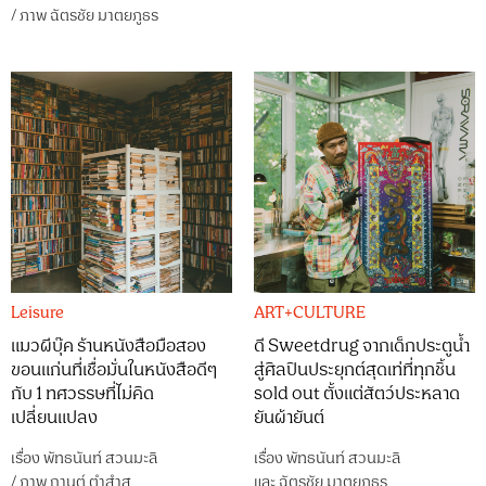
/
ภาพ
ฉัตรชัย มาตยภูธร
Leisure
ART+CULTURE
แมวผีบุ๊ค ร้านหนังสือมือสอง
ดี Sweetdrug จากเด็กประตูน้ำ
ขอนแก่นที่เชื่อมั่นในหนังสือดีๆ
สู่ศิลปินประยุกต์สุดเท่ที่ทุกชิ้น
กับ 1 ทศวรรษที่ไม่คิด
sold out ตั้งแต่สัตว์ประหลาด
เปลี่ยนแปลง
ยันผ้ายันต์
เรื่อง
พัทธนันท์ สวนมะลิ
เรื่อง
พัทธนันท์ สวนมะลิ
/
ภาพ
กานต์ ตำสำสู
และ
ฉัตรชัย มาตยภูธร