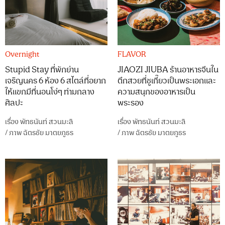
Overnight
FLAVOR
Stupid Stay ที่พักย่าน
JIAOZI JIUBA ร้านอาหารจีนใน
เจริญนคร 6 ห้อง 6 สไตล์ที่อยาก
ตึกสวยที่ชูเกี๊ยวเป็นพระเอกและ
ให้แขกมีที่นอนโง่ๆ ท่ามกลาง
ความสนุกของอาหารเป็น
ศิลปะ
พระรอง
เรื่อง
พัทธนันท์ สวนมะลิ
เรื่อง
พัทธนันท์ สวนมะลิ
/
ภาพ
ฉัตรชัย มาตยภูธร
/
ภาพ
ฉัตรชัย มาตยภูธร