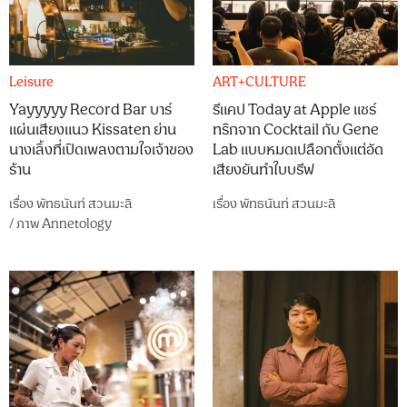
Leisure
ART+CULTURE
Yayyyyy Record Bar บาร์
รีแคป Today at Apple แชร์
แผ่นเสียงแนว Kissaten ย่าน
ทริกจาก Cocktail กับ Gene
นางเลิ้งที่เปิดเพลงตามใจเจ้าของ
Lab แบบหมดเปลือกตั้งแต่อัด
ร้าน
เสียงยันทำใบบรีฟ
เรื่อง
พัทธนันท์ สวนมะลิ
เรื่อง
พัทธนันท์ สวนมะลิ
/
ภาพ
Annetology