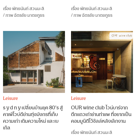
เรื่อง
พัทธนันท์ สวนมะลิ
เรื่อง
พัทธนันท์ สวนมะลิ
/
ภาพ
ฉัตรชัย มาตยภูธร
/
ภาพ
ฉัตรชัย มาตยภูธร
Leisure
Leisure
s y d n y เปลี่ยนบ้านยุค 80’s สู่
OUR wine club ไวน์บาร์จาก
คาเฟ่ไวบ์ดีย่านทุ่งมังกรที่เก็บ
ตึกแถวเก่าย่านท่าแพ ที่อยากเป็น
ความเก่า เติมความใหม่ และเบ
คอมมูนิตีไว้ชิลล์หลังเลิกงาน
เกิล
เรื่อง
พัทธนันท์ สวนมะลิ