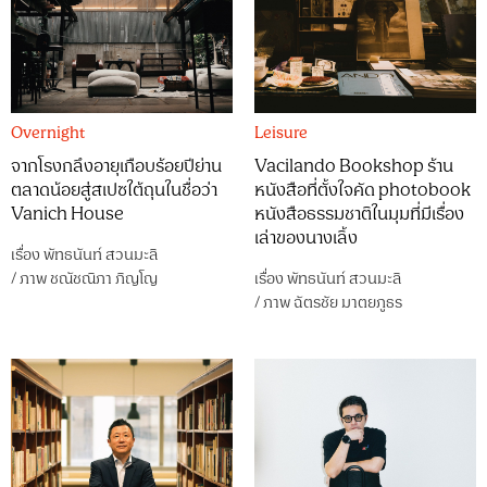
Overnight
Leisure
จากโรงกลึงอายุเกือบร้อยปีย่าน
Vacilando Bookshop ร้าน
ตลาดน้อยสู่สเปซใต้ถุนในชื่อว่า
หนังสือที่ตั้งใจคัด photobook
Vanich House
หนังสือธรรมชาติในมุมที่มีเรื่อง
เล่าของนางเลิ้ง
เรื่อง
พัทธนันท์ สวนมะลิ
/
ภาพ
ชณัชณิภา ภิญโญ
เรื่อง
พัทธนันท์ สวนมะลิ
/
ภาพ
ฉัตรชัย มาตยภูธร