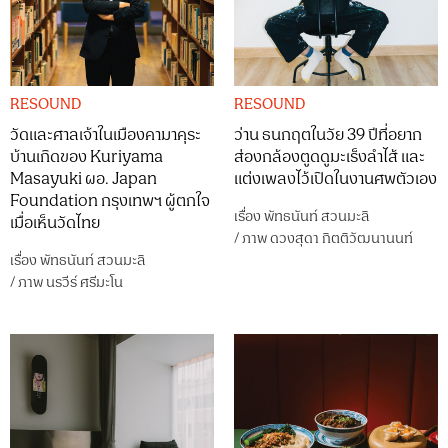
RESOUND
RESOUND
วัดและศาลเจ้าในเมืองคามาคุระ
ว่าน ธนกฤตในวัย 39 ปีที่อยาก
บ้านเกิดของ Kuriyama
ส่องกล้องตูดดูมะเร็งลำไส้ และ
Masayuki ผอ. Japan
แต่งเพลงไว้เปิดในงานศพตัวเอง
Foundation กรุงเทพฯ ผู้ตกใจ
เรื่อง
พัทธนันท์ สวนมะลิ
เมื่อเห็นวัดไทย
/
ภาพ
ดวงสุดา กิตติวัฒนานนท์
เรื่อง
พัทธนันท์ สวนมะลิ
/
ภาพ
นรวีร์ ศรีมะโน