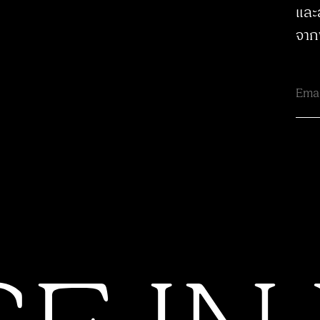
และ
จาก