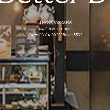
เรื่อง
วิชชุ ชาญณรงค์
ภาพ
ฉัตรชัย มาตยภูธร
Date 03-04-2023
Views 5592