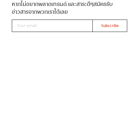
หากไม่อยากพลาดเทรนด์ และสาระดีๆ
สมัครรับ
Date 02-06-2020
Views 3305
ข่าวสารจากพวกเราได้เลย
Read At ONCE
ไม่น่าเชื่อว่าทุกกระบวนการตั้งแต่เริ่มผลิตจนถึง
ขยะอาหารที่รอการย่อยสลายก็มีส่วนทำให้โลก
ร้อน
ปัจจุบันปริมาณขยะ 1 ใน 3 ของโลกเป็นเศษอาหาร
เน่าเสียที่ถูกกำจัดโดยวิธีฝังกลบ ก่อให้เกิดก๊าซ