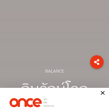
BALANCE
กินรักษ์โลก
เรื่อง
วิชชุ ชาญณรงค์