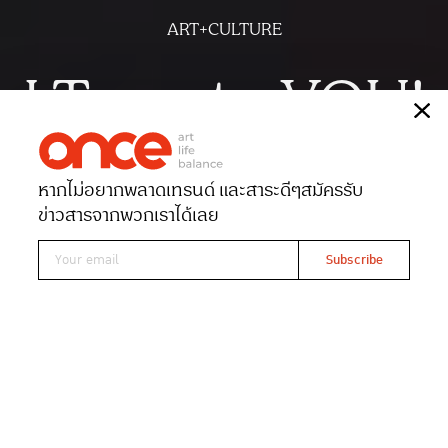
ART+CULTURE
I Tomato YOU!
เรื่อง
สุธาสินี สุทธะโส
หากไม่อยากพลาดเทรนด์ และสาระดีๆ
สมัครรับ
Date 27-11-2022
Views 2686
ข่าวสารจากพวกเราได้เลย
Read At ONCE
นิทรรศการเดี่ยว I TOMATO YOU จากไดอารี่