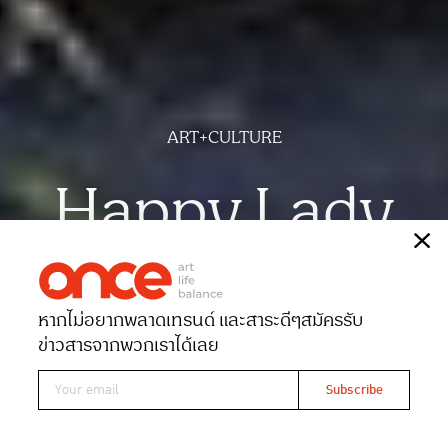
ART+CULTURE
Happy Lady
เรื่อง
จิรารัชต์ ประเสริฐลาภ
ภาพ
ฉัตรชัย มาตยภูธร
หากไม่อยากพลาดเทรนด์ และสาระดีๆ
สมัครรับ
Date 18-07-2022
Views 5018
ข่าวสารจากพวกเราได้เลย