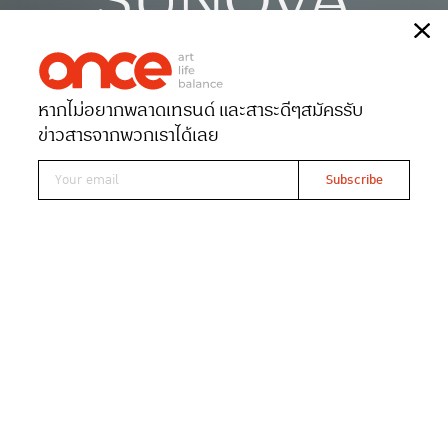
SUNOVA
เรื่อง
เปรมวดี ปานทอง
ภาพ
Annetology
หากไม่อยากพลาดเทรนด์ และสาระดีๆ
สมัครรับ
Date 07-06-2021
Views 6923
ข่าวสารจากพวกเราได้เลย
Read At ONCE
ในขณะอุตสาหกรรมอื่นๆ ได้รับผลกระทบที่หนัก
หน่วงจากโควิด-19 แต่ตลาดของเซิร์ฟบอร์ดกลับ
เติบโตอย่างต่อเนื่องตั้งแต่ปี 2563 เป็นต้นมา