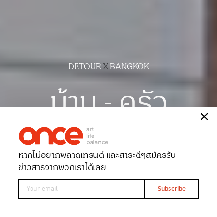
DETOUR
X
BANGKOK
บ้าน - ครัว
เรื่อง
พิชามญชุ์ พูนสวัสดิ์พงศ์
ภาพ
นรวีร์ ศรีมะโน
หากไม่อยากพลาดเทรนด์ และสาระดีๆ
สมัครรับ
Date 15-11-2023
Views 15562
ข่าวสารจากพวกเราได้เลย