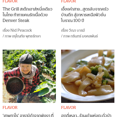
FLAVOR
FLAVOR
The Grill สเต๊กเฮาส์หนึ่งเดียว
เอื้องคำสาย…สูตรลับจากครัว
ในไทย ท้าทายคนรักเนื้อด้วย
บ้านตึก สู่อาหารเหนือฟิวชั่น
Denver Steak
โบราณ 100 ปี
เรื่อง
Nid Peacock
เรื่อง
วีณา บารมี
/
ภาพ
อรุโณทัย พุทธรักษา
/
ภาพ
กรินทร์ มงคลพันธ์
FLAVOR
FLAVOR
‘เทพทาโร’ อาราบิก้าจากพังงา ที่
ฮกกี่เหลา…ร้านเก๋าแห่งตะกั่วป่า