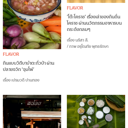
FLAVOR
‘โต๊ะโคราช’ เรื่องเล่าของกินถิ่น
โคราช ผ่านนวัตกรรมอาหารบน
กระด้งกลมๆ
เรื่อง
นริสา ลี.
/
ภาพ
อรุโณทัย พุทธรักษา
FLAVOR
กินแบบวิถีบาบ๋าตะกั่วป่า ผ่าน
ปลายจวัก ‘จุมโพ่’
เรื่อง
เปรมวดี ปานทอง