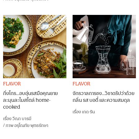
FLAVOR
FLAVOR
กิ่งไกร…อบอุ่นรสมือคุณยาย
จักรวาลการชง…วิชาดริปว่าด้วย
ละมุนละไมสไตล์ home-
กลิ่น รส บอดี้ และความสมดุล
cooked
เรื่อง
เกด-ริน
เรื่อง
วีณา บารมี
/
ภาพ
อรุโณทัย พุทธรักษา