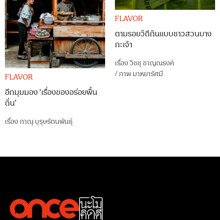
FLAVOR
ตามรอยวิถีกินแบบชาวสวนบาง
กะเจ้า
เรื่อง
วิชชุ ชาญณรงค์
/
ภาพ
มาหยารัศมี
FLAVOR
อีกมุมมอง ‘เรื่องของอร่อยพื้น
ถิ่น’
เรื่อง
ภาณุ บุรุษรัตนพันธุ์