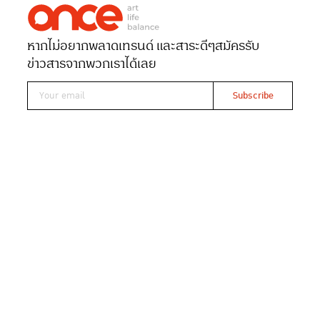
เรื่อง
เกด-ริน
ภาพประกอบ
ANMOM
ภาพประกอบ
สิริมา มั่นประคองผล
หากไม่อยากพลาดเทรนด์ และสาระดีๆ
สมัครรับ
Date 15-04-2021
Views 8961
ข่าวสารจากพวกเราได้เลย
Read At ONCE
เรื่องนี้จะพาทุกคนไปรู้จัก ‘กาดริป’ ที่ครบถ้วนทุก
รายละเอียดของ ‘กา’ ที่ใช้ดริปกาแฟ หลากรุ่น
หลายแบรนด์ ที่แตกต่างกันทั้งรูปร่าง ขนาด วัสดุ
รวมถึงจุดเด่นข้อด้อยให้ประกอบการตัดสินใจ