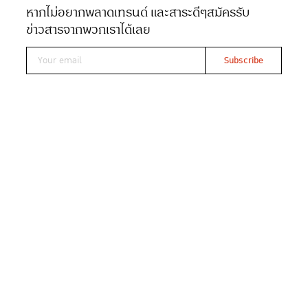
หากไม่อยากพลาดเทรนด์ และสาระดีๆ
สมัครรับ
Date 11-11-2021
Views 7814
ข่าวสารจากพวกเราได้เลย
Read At ONCE
ฮกกี่เหลา เป็นร้านในตำนานคู่ตะกั่วป่าที่ผ่านร้อน
ผ่านหนาวมายาวนาน แต่แม้เวลาจะผ่านไปกี่ปี ทุก
จานของฮกกี่เหลาให้ความสำคัญกับปากท้องของ
คนท้องถิ่น ด้วยหลักคิดที่ว่า ‘ไม่เลือกลูกค้า มีเงิน
แค่ 50 บาทในกระเป๋าก็กล้าเข้ามากินได้’