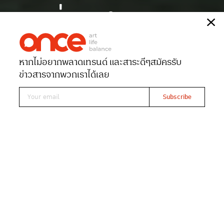
อ่านสงขลา
เรื่อง
วิชชุ ชาญณรงค์
หากไม่อยากพลาดเทรนด์ และสาระดีๆ
สมัครรับ
Date 10-08-2024
Views 4054
ข่าวสารจากพวกเราได้เลย
Read At ONCE
ชวนเยือนสงขลาแบบสวมวิญญาณนักอ่าน
สำรวจร้านหนังสือ ห้องสมุด ไปจนถึงร้านซ่อม