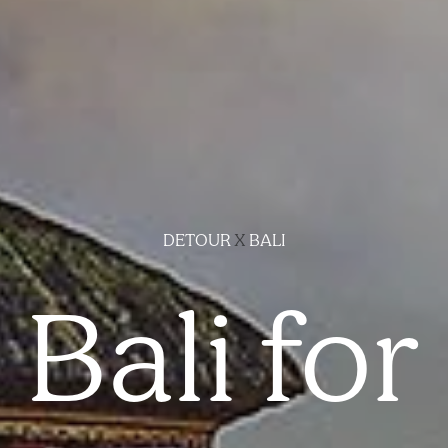
DETOUR
X
BALI
Bali for