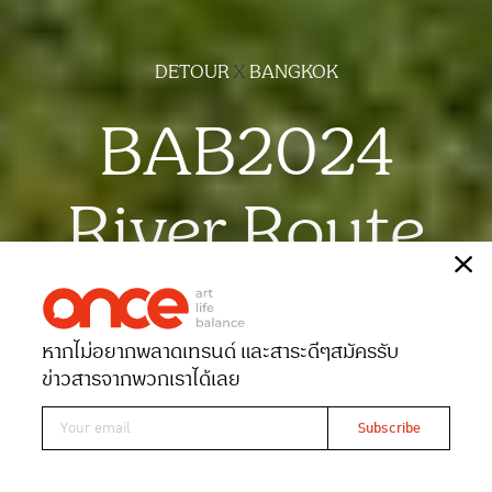
DETOUR
X
BANGKOK
BAB2024
River Route
เรื่อง
ณัฐนนท์ จันทร์ขวาง
ภาพ
ฉัตรชัย มาตยภูธร
หากไม่อยากพลาดเทรนด์ และสาระดีๆ
สมัครรับ
Date 26-01-2025
Views 2103
ข่าวสารจากพวกเราได้เลย