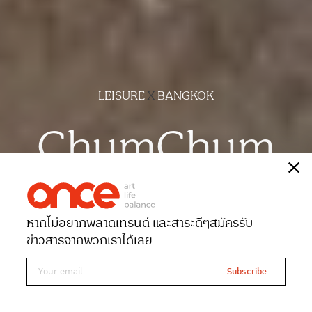
LEISURE
X
BANGKOK
ChumChum
เรื่อง
เบญญาภา ขวัญเมือง
ภาพ
ฉัตรชัย มาตยภูธร
หากไม่อยากพลาดเทรนด์ และสาระดีๆ
สมัครรับ
Date 21-09-2022
Views 7598
ข่าวสารจากพวกเราได้เลย