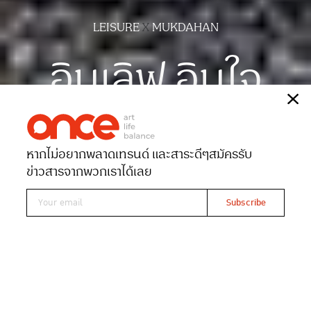
LEISURE
X
MUKDAHAN
อินเลิฟ อินใจ
เรื่อง
สุธาสินี สุทธะโส
ภาพ
ฉัตรชัย มาตยภูธร
หากไม่อยากพลาดเทรนด์ และสาระดีๆ
สมัครรับ
Date 19-05-2023
Views 14288
ข่าวสารจากพวกเราได้เลย
Read At ONCE