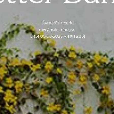
เรื่อง
สุธาสินี สุทธะโส
ภาพ
ฉัตรชัย มาตยภูธร
Date 05-06-2023
Views 21151