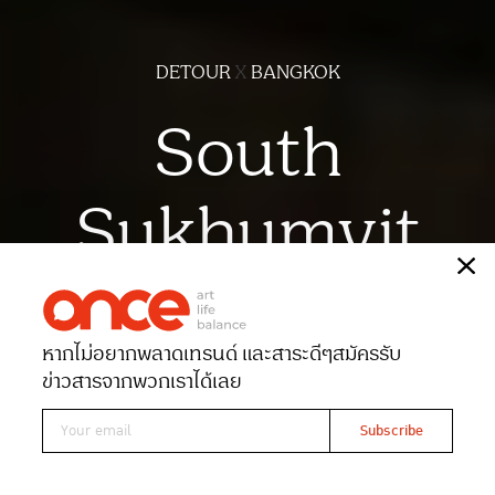
DETOUR
X
BANGKOK
South
Sukhumvit
เรื่อง
ณัฐฐาภรณ์ ศิริสลุง
ภาพ
ฉัตรชัย มาตยภูธร
หากไม่อยากพลาดเทรนด์ และสาระดีๆ
สมัครรับ
Date 27-09-2025
Views 2718
ข่าวสารจากพวกเราได้เลย