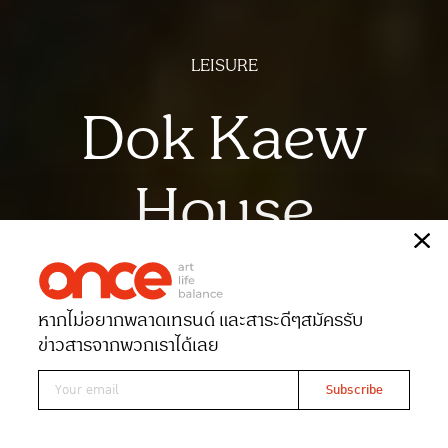
LEISURE
Dok Kaew
House
เรื่อง
พิชามญชุ์ พูนสวัสดิ์พงศ์
ภาพ
ฉัตรชัย มาตยภูธร
หากไม่อยากพลาดเทรนด์ และสาระดีๆ
สมัครรับ
Date 11-01-2025
Views 3492
ข่าวสารจากพวกเราได้เลย