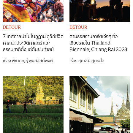
DETOUR
DETOUR
7 เทศกาลน่าไปในภูฏาน ดูวิถีชีวิต
ตามรอยงานอาร์ตเจ๋งๆ ทั่ว
ศาสนา ประวัติศาสตร์ และ
เชียงรายใน Thailand
ธรรมชาติตั้งแต่ต้นยันท้ายปี
Biennale, Chiang Rai 2023
เรื่อง
พิชามญชุ์ พูนสวัสดิ์พงศ์
เรื่อง
สุธาสินี สุทธะโส