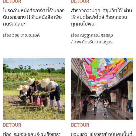
DETOUR
DETOUR
โปรดอ่านหนังสืออาร์ต ที่ร้านของ
สำรวจความคูล ‘สุขุมวิทใต้’ ผ่าน
ฉัน ลายแทง 11 ร้านหนังสือ เพื่อ
19 หมุดไลฟ์สไตล์ ที่อยากชวน
คนรักศิลปะ
ทุกคนไปฟิน!
เรื่อง
วิชชุ ชาญณรงค์
เรื่อง
ณัฐฐาภรณ์ ศิริสลุง
/
ภาพ
ฉัตรชัย มาตยภูธร
DETOUR
DETOUR
ท่อง ‘ระยอง-ชลบุรี-ฉะเชิงเทรา’
ชวนแอ่ว ‘เชียงราย’ ฉบับคนปื้นตี้