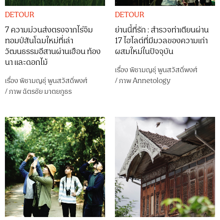
DETOUR
DETOUR
7 ความม่วนส่งตรงจากไร่จิม
ย่านนี้ที่รัก : สำรวจท่าเตียนผ่าน
ทอมป์สันโฉมใหม่ที่เล่า
17 ไฮไลต์ที่มีมวลของความเก่า
วัฒนธรรมอีสานผ่านเฮือน ท้อง
ผสมใหม่ในปัจจุบัน
นา และดอกไม้
เรื่อง
พิชามญชุ์ พูนสวัสดิ์พงศ์
เรื่อง
พิชามญชุ์ พูนสวัสดิ์พงศ์
/
ภาพ
Annetology
/
ภาพ
ฉัตรชัย มาตยภูธร