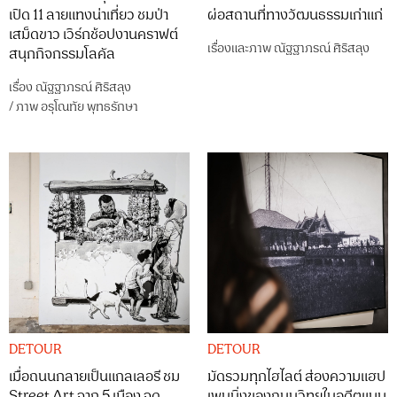
เปิด 11 ลายแทงน่าเที่ยว ชมป่า
ผ่อสถานที่ทางวัฒนธรรมเก่าแก่
เสม็ดขาว เวิร์กช้อปงานคราฟต์
เรื่องและภาพ
ณัฐฐาภรณ์ ศิริสลุง
สนุกกิจกรรมโลคัล
เรื่อง
ณัฐฐาภรณ์ ศิริสลุง
/
ภาพ
อรุโณทัย พุทธรักษา
DETOUR
DETOUR
เมื่อถนนกลายเป็นแกลเลอรี ชม
มัดรวมทุกไฮไลต์ ส่องความแฮป
Street Art จาก 5 เมือง จุด
เพนนิ่งของถนนวิทยุในอดีตแบบ