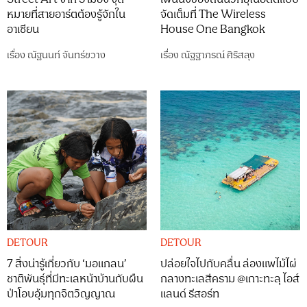
หมายที่สายอาร์ตต้องรู้จักใน
จัดเต็มที่ The Wireless
อาเซียน
House One Bangkok
เรื่อง
ณัฐนนท์ จันทร์ขวาง
เรื่อง
ณัฐฐาภรณ์ ศิริสลุง
DETOUR
DETOUR
7 สิ่งน่ารู้เกี่ยวกับ ‘มอแกลน’
ปล่อยใจไปกับคลื่น ล่องแพไม้ไผ่
ชาติพันธุ์ที่มีทะเลหน้าบ้านกับผืน
กลางทะเลสีคราม @เกาะทะลุ ไอส์
ป่าโอบอุ้มทุกจิตวิญญาณ
แลนด์ รีสอร์ท