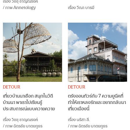
เรื่อง
วิชชุ ชาญณรงค์
/
ภาพ
Annetology
เรื่อง
วีณา บารมี
DETOUR
DETOUR
เที่ยวบ้านนาเชือก สนุกในวิถี
ตรังออนทัวร์กับ 7 ความยูนีคที่
บ้านนา พาเราไปเรียนรู้
ทำให้เราหลงรักและอยากกลับมา
ประสบการณ์แบบควายควาย
เที่ยวเมืองนี้
เรื่อง
วิชชุ ชาญณรงค์
เรื่อง
นริสา ลี.
/
ภาพ
ฉัตรชัย มาตยภูธร
/
ภาพ
ฉัตรชัย มาตยภูธร