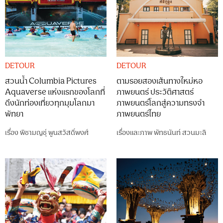
DETOUR
DETOUR
สวนน้ำ Columbia Pictures
ตามรอยสองเส้นทางใหม่หอ
Aquaverse แห่งแรกของโลกที่
ภาพยนตร์ ประวัติศาสตร์
ดึงนักท่องเที่ยวทุกมุมโลกมา
ภาพยนตร์โลกสู่ความทรงจำ
พัทยา
ภาพยนตร์ไทย
เรื่อง
พิชามญชุ์ พูนสวัสดิ์พงศ์
เรื่องและภาพ
พัทธนันท์ สวนมะลิ