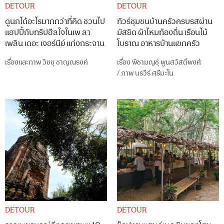
DETOUR
DETOUR
ดูนกได้อะไรมากกว่าที่คิด ชวนไป
ทัวร์ชุมชนบ้านครัวครบรสผ่าน
แฮปปี้กับทริปฮีลใจในเพ ลา
มัสยิด ผ้าไหมท้องถิ่น เรือนไม้
เพลิน เดอะ เจอร์นีย์ แก่งกระจาน
โบราณ อาหารบ้านแขกครัว
เรื่องและภาพ
วิชชุ ชาญณรงค์
เรื่อง
พิชามญชุ์ พูนสวัสดิ์พงศ์
/
ภาพ
นรวีร์ ศรีมะโน
DETOUR
DETOUR