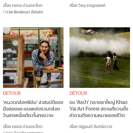
เรื่อง
กชกร ด่านกระโทก
เรื่อง
วิชชุ ชาญณรงค์
/
ภาพ
พิมพ์ชนก อัสแสง
DETOUR
DETOUR
‘หนวดกล้องฟิล์ม’ ล่าสมบัติของ
ชม ‘ศิลป่า’ กลางเขาใหญ่ Khao
มือสองและชมแหล่งรวมกล้อง
Yai Art Forest สถานที่ชวนตั้ง
วินเทจหนึ่งเดียวในทรงวาด
คำถามถึงความหมายของชีวิต
เรื่อง
กชกร ด่านกระโทก
เรื่อง
ณัฐนนท์ จันทร์ขวาง