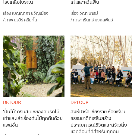
โรงเกลือโบราณ
เก่าและควันฟืน
เรื่อง
เบญญาภา ขวัญเมือง
เรื่อง
วีณา บารมี
/
ภาพ
นรวีร์ ศรีมะโน
/
ภาพ
กรินทร์ มงคลพันธ์
DETOUR
DETOUR
‘ปั้นไม้’ กรีนสเปซของคนรักไม้
สิงห์ปาร์ค เชียงราย ห้องเรียน
เก่าและเล่าเรื่องต้นไม้ทุกต้นด้วย
ธรรมชาติที่เสริมสร้าง
แพสชั่น
ประสบการณ์ชีวิตและสร้างสิ่ง
แวดล้อมที่ดีสำหรับทุกคน