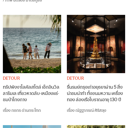
/
ภาพ
ฉัตรชัย มาตยภูธร
DETOUR
DETOUR
ทริปพังงาโลคัลสไตล์ เช็กอินวิล
รื่นรมย์กรุงเก่าอยุธยาผ่าน 5 สิ่ง
ลาริมเล เที่ยวหาดลับ-เหมืองแร่-
น่าชมน่าทำ ทั้งขนมหวาน เครื่อง
ชมป่าโกงกาง
ทอง ล่องเรือโบราณอายุ 130 ปี
เรื่อง
กชกร ด่านกระโทก
เรื่อง
ณัฐฐาภรณ์ ศิริสลุง