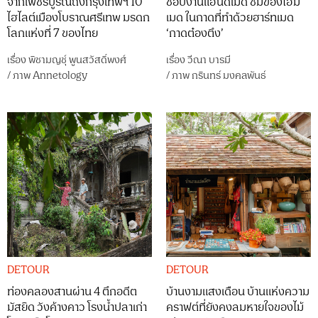
จากเพชรบูรณ์ถึงกรุงเทพฯ 10
ช็อปงานแฮนด์เมด ชิมของโฮม
ไฮไลต์เมืองโบราณศรีเทพ มรดก
เมด ในกาดที่ทำด้วยฮาร์ทเมด
โลกแห่งที่ 7 ของไทย
‘กาดต๋องตึง’
เรื่อง
พิชามญชุ์ พูนสวัสดิ์พงศ์
เรื่อง
วีณา บารมี
/
ภาพ
Annetology
/
ภาพ
กรินทร์ มงคลพันธ์
DETOUR
DETOUR
ท่องคลองสานผ่าน 4 ตึกอดีต
บ้านงามแสงเดือน บ้านแห่งความ
มัสยิด วังค้างคาว โรงน้ำปลาเก่า
คราฟต์ที่ยังคงลมหายใจของไม้