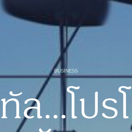
BUSINESS
ิทัล...โป